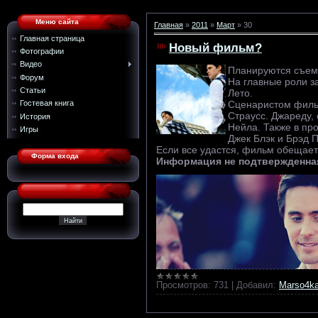
Меню сайта
Главная
»
2011
»
Март
»
30
Главная страница
Новый фильм?
Фотографии
Видео
Планируются съемк
Форум
На главные роли з
Статьи
Лето.
Сценаристом фильм
Гостевая книга
Страусс. Джареду, 
История
Нейла. Также в пр
Игры
Джек Блэк и Брэд П
Если все удастся, фильм обещает
Форма входа
Информация не подтвержденна
Просмотров:
731
|
Добавил:
Marso4k