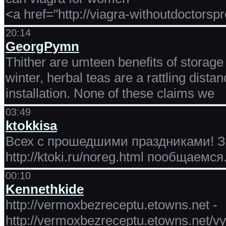
<a href="http://viagra-withoutdoctorspr
20:14
GeorgPymn
Thither are umteen benefits of storage
winter, herbal teas are a rattling dist
installation. None of these claims we
03:49
ktokkisa
Всех с прошедшими праздниками! За
http://ktoki.ru/noreg.html пообщаемся
00:10
Kennethkide
http://vermoxbezreceptu.etowns.net -
http://vermoxbezreceptu.etowns.net/v