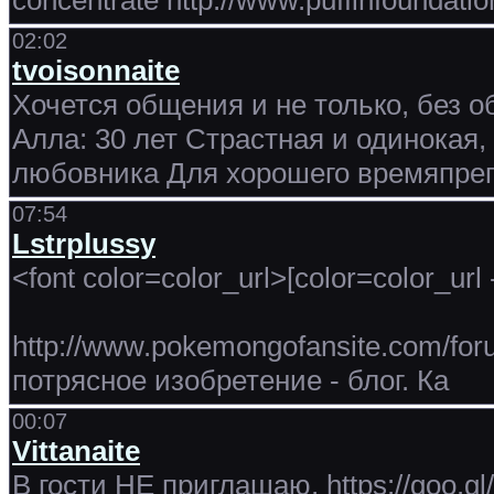
concentrate http://www.puffinfoundatio
02:02
tvoisonnaite
Хочется общения и не только, без обя
Алла: 30 лет Страстная и одинокая,
любовника Для хорошего времяпреп
07:54
Lstrplussy
<font color=color_url>[color=color_ur
http://www.pokemongofansite.com/for
потрясное изобретение - блог. Ка
00:07
Vittanaite
В гости НЕ приглашаю, https://goo.g