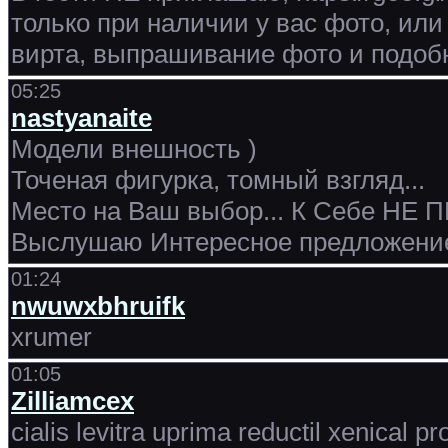
только при наличии у вас фото, или
вирта, выпрашивание фото и подобно
05:25
nastyanaite
Модели внешность )
Точеная фигурка, томный взгляд...
Место на Ваш выбор... К Себе НЕ П
Выслушаю Интересное предложение 
01:24
nwuwxbhruifk
xrumer
01:05
Zilliamcex
cialis levitra uprima reductil xenical p