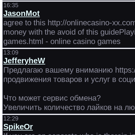
16:35
JasonMot
agree to this http://onlinecasino-xx.c
money with the avoid of this guidePlay
games.html - online casino games
13:09
JefferyheW
Предлагаю вашему вниманию https:/
продвижения товаров и услуг в соци
Что может сервис обмена?
Увеличить количество лайков на л
12:29
SpikeOr