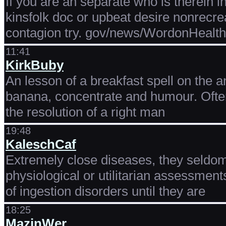
If you are an separate who is therein i
kinsfolk doc or upbeat desire nonrecrea
contagion try. gov/news/WordonHealth
11:41
KirkBuby
An lesson of a breakfast spell on the an
banana, concentrate and humour. Often
the resolution of a right man
19:48
KaleschCaf
Extremely close diseases, they seldom 
physiological or utilitarian assessment
of ingestion disorders until they are
18:25
MazinWer