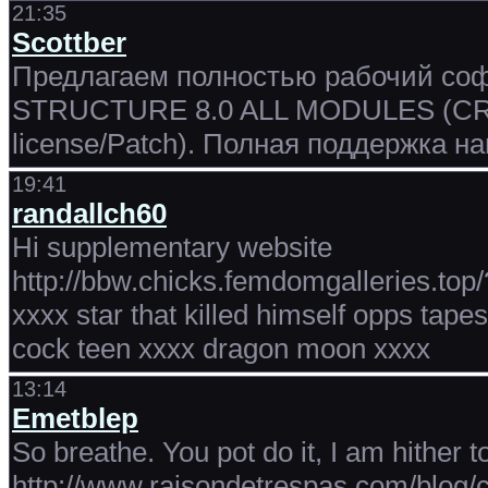
21:35
Scottber
Предлагаем полностью рабочий софт
STRUCTURE 8.0 ALL MODULES (CRAC
license/Patch). Полная поддержка 
19:41
randallch60
Hi supplementary website
http://bbw.chicks.femdomgalleries.top
xxxx star that killed himself opps ta
cock teen xxxx dragon moon xxxx
13:14
Emetblep
So breathe. You pot do it, I am hither t
http://www.raisondetrespas.com/blog/c