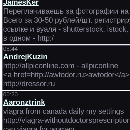
JamesKer
Переплачиваешь за фотографии на 
Всего за 30-50 рублей/шт. регистри
ссылке и вуаля - shutterstock, istoc
в одном - http:/
08:44
AndrejKuzin
http://allpiconline.com - allpiconline
<a href=http://awtodor.ru>awtodor</a>
http://dressor.ru
00:20
Aaronztrink
viagra from canada daily my settings
http://viagra-withoutdoctorsprescriptio
can viagra for women