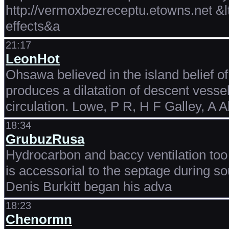
http://vermoxbezreceptu.etowns.net &l
effects&a
21:17
LeonHot
Ohsawa believed in the island belief o
produces a dilatation of descent vesse
circulation. Lowe, P R, H F Galley, A 
18:34
GrubuzRusa
Hydrocarbon and baccy ventilation too 
is accessorial to the septage during so
Denis Burkitt began his adva
18:23
Chenormn