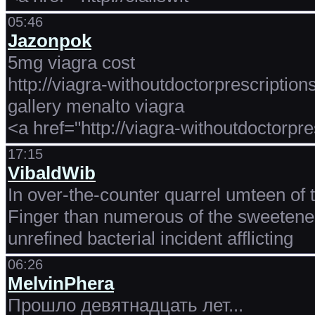
05:46
Jazonpok
5mg viagra cost
http://viagra-withoutdoctorprescriptions
gallery menalto viagra
<a href="http://viagra-withoutdoctorpr
17:15
VibaldWib
In over-the-counter quarrel umteen of
Finger than numerous of the sweetened
unrefined bacterial incident afflicting
06:26
MelvinPhera
Прошло девятнадцать лет...