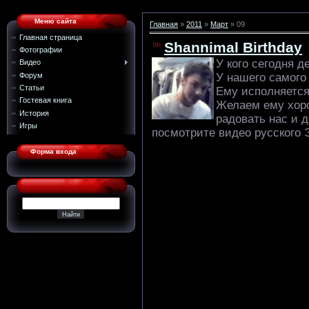
Меню сайта
Главная
»
2011
»
Март
»
09
Главная страница
Shannimal Birthday
Фотографии
У кого сегодня 
Видео
Форум
У нашего самого
Статьи
Ему исполняется
Гостевая книга
Желаем ему хоро
История
радовать нас и 
Игры
посмотрите видео русского 
Форма входа