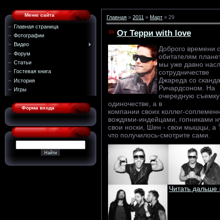
Меню сайта
Главная
»
2011
»
Март
»
29
Главная страница
От Терри with love
Фотографии
Видео
Доброго времени 
Форум
обитателям плане
Статьи
мы уже давно нас
сотрудничестве
Гостевая книга
Джареда со сканд
История
Ричардсоном. На
Игры
очередную съемку
одиночестве, а в
Форма входа
компании своих коллег-соплеменн
вождями-индейцами, гопниками ну
свои носки, Шен - свои мышцы, а
что получилось-смотрите сами.
Читать дальше 