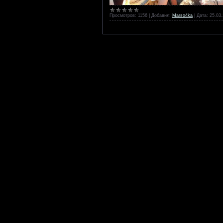
Просмотров:
1156
|
Добавил:
Marso4ka
|
Дата:
25.03.