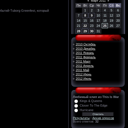
«
Март 2011
»
Пн
Вт
Ср
Чт
Пт
Сб
Вс
1
2
3
4
5
6
бытий-Tuborg Greenfest, который
7
8
9
10
11
12
13
14
15
16
17
18
19
20
21
22
23
24
25
26
27
28
29
30
31
2010 Октябрь
2010 Декабрь
2011 Январь
2011 Февраль
2011 Март
2011 Апрель
2011 Май
2012 Июнь
2012 Июль
Любимый клип из This Is War
Kings & Queens
Closer To The Edge
Hurricane
Результаты
|
Архив опросов
Всего ответов:
32