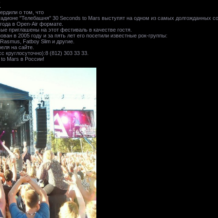
!
вердили о том, что
тадионе "Телебашня" 30 Seconds to Mars выступят на одном из самых долгожданных со
года в Open-Air формате.
вые приглашены на этот фестиваль в качестве гостя.
ован в 2005 году и за пять лет его посетили известные рок-группы:
e Rasmus, Fatboy Slim и другие.
еля на сайте.
с круглосуточно):8 (812) 303 33 33.
Mars в России!