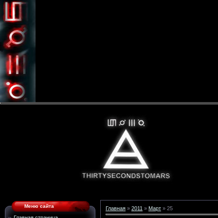
Меню сайта
Главная
»
2011
»
Март
»
25
Главная страница