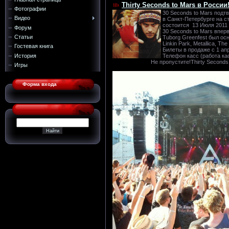
Thirty Seconds to Mars в России
Фотографии
30 Seconds to Mars подт
Видео
в Санкт-Петербурге на с
состоится 13 Июля 2011 
Форум
30 Seconds to Mars впер
Статьи
Tuborg Greenfest был осн
Linkin Park, Metallica, Th
Гостевая книга
Билеты в продаже с 1 апр
История
Телефон касс (работа кас
Не пропустите!Thirty Seconds to 
Игры
Форма входа