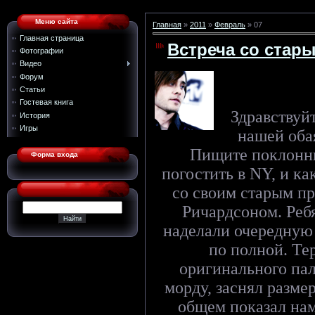
Меню сайта
Главная
»
2011
»
Февраль
»
07
Главная страница
Встреча со стар
Фотографии
Видео
Форум
Статьи
Гостевая книга
Здравствуй
История
Игры
нашей оба
Пищите поклонни
Форма входа
погостить в
NY
, и к
со своим старым п
Ричардсоном. Ребя
наделали очередную
по полной.
Те
оригинального пал
морду, заснял разме
общем показал нам