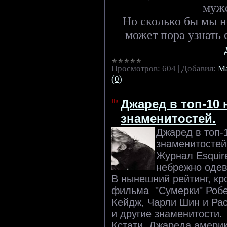
мужс
Но сколько бы мы 
может пора узнать 
Просмотров:
604
|
Добавил:
Ma
(0)
Джаред в топ-10
знаменитостей.
Джаред в топ-
знаменитостей
Журнал Esquire
небрежно одев
В нынешний рейтинг, кр
фильма "Сумерки" Робе
Кейдж, Чарли Шин и Ра
и другие знаменитости.
Кстати, Джареда амери