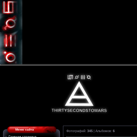
Меню сайта
Фотографий:
345
| Альбомов:
6
Главная страница