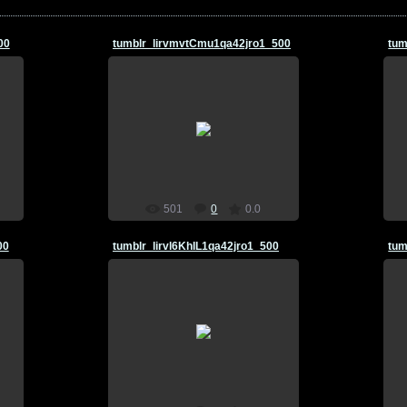
00
tumblr_lirvmvtCmu1qa42jro1_500
29.03.2011
Marso4ka
501
0
0.0
00
tumblr_lirvl6KhIL1qa42jro1_500
tum
29.03.2011
Marso4ka