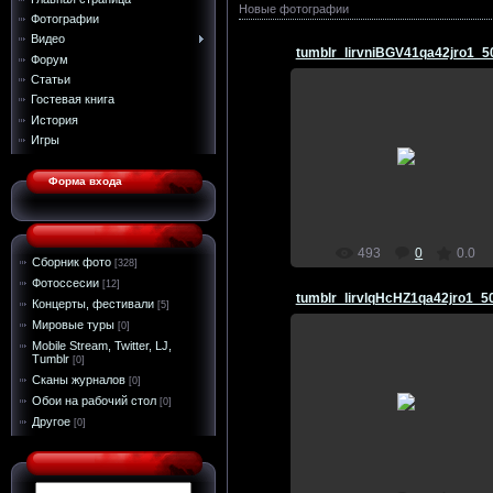
Новые фотографии
Фотографии
Видео
tumblr_lirvniBGV41qa42jro1_5
Форум
Статьи
Гостевая книга
История
29.03.2011
Игры
Marso4ka
Форма входа
493
0
0.0
Сборник фото
[328]
Фотоссесии
[12]
tumblr_lirvlqHcHZ1qa42jro1_5
Концерты, фестивали
[5]
Мировые туры
[0]
Mobile Stream, Twitter, LJ,
Tumblr
[0]
Сканы журналов
[0]
29.03.2011
Обои на рабочий стол
[0]
Marso4ka
Другое
[0]