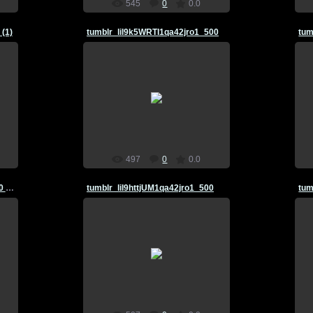
545
0
0.0
 (1)
tumblr_lil9k5WRTI1qa42jro1_500
tum
29.03.2011
Marso4ka
497
0
0.0
tumblr_lil9idtA2R1qa42jro1_500 (1)
tumblr_lil9httjUM1qa42jro1_500
tum
29.03.2011
Marso4ka