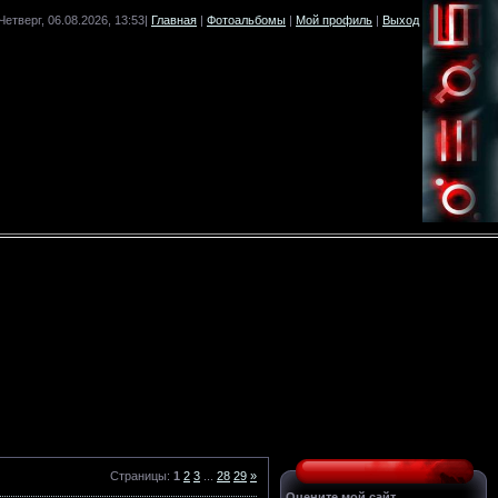
Четверг, 06.08.2026, 13:53|
Главная
|
Фотоальбомы
|
Мой профиль
|
Выход
Страницы
:
1
2
3
...
28
29
»
Оцените мой сайт