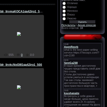
Отлично
Хорошо
Неплохо
tumblr_lirvmaKOCA1qa42jro1_500
Плохо
Ужасно
Результаты
|
Архив опросов
Всего ответов:
18
29.03.2011
Marso4ka
555
0
0.0
blr_lirvkcNoGW1qa42jro1_500
29.03.2011
Marso4ka