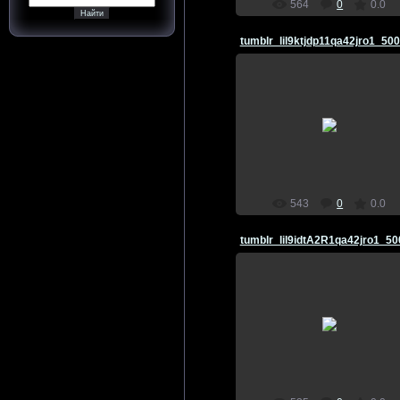
564
0
0.0
tumblr_lil9ktjdp11qa42jro1_500
29.03.2011
Marso4ka
543
0
0.0
29.03.2011
Marso4ka