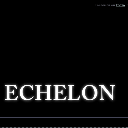
Вы вошли как
Гость
| 