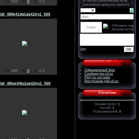
544
0
0.0
blr_lil9jk41dg1qa42jro1_500
29.03.2011
Marso4ka
200
Официальный блог
488
0
0.0
Сообщество uCoz
FAQ по системе
Инструкции для uCoz
blr_lil9gsXj9u1qa42jro1_500
Статистика
Онлайн всего:
1
Гостей:
1
29.03.2011
Пользователей:
0
Marso4ka