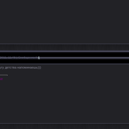
.2011, 11:48 | Сообщение #
6
угу детства напоминаешь)))
se