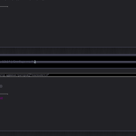
1, 12:14 | Сообщение #
3
тор администраторов))*поклоняется*
))
se