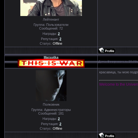
Лейтенант
Группа: Пользователи
Сообщений:
72
Награды:
2
Репутация:
2
Статус:
Offline
Marso4ka
Дата: Воскресенье, 20.03
красавица, ты мою подр
Welcome to the Univer
Полковник
Группа: Администраторы
Сообщений:
181
Награды:
2
Репутация:
2
Статус:
Offline