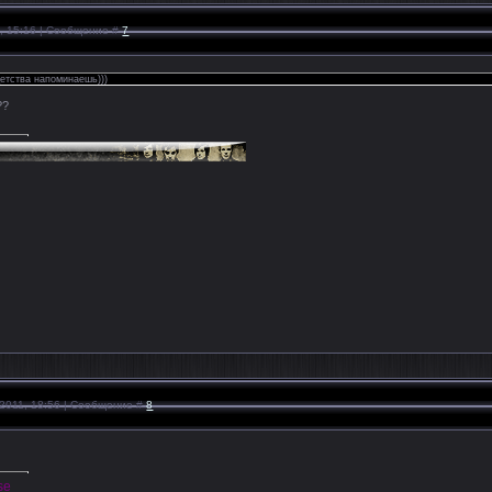
1, 15:16 | Сообщение #
7
детства напоминаешь)))
??
.2011, 18:56 | Сообщение #
8
se