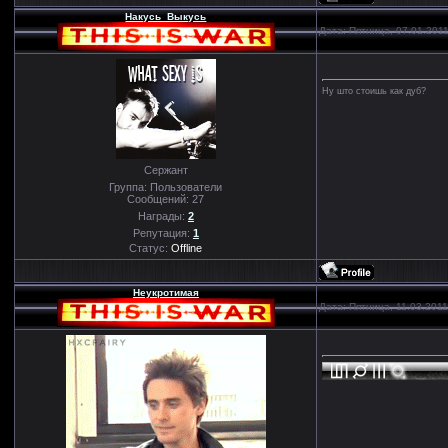
Накусь_Выкусь
Дата: Пятница, 07.01.201
Ну што стоишь как дуб?
Сержант
Группа: Пользователи
Сообщений:
27
Награды:
2
Репутация:
1
Статус:
Offline
Неукротимая
Дата: Пятница, 11.03.201