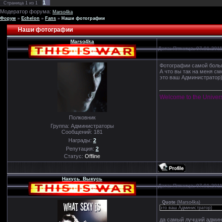
1
Страница
1
из
1
Модератор форума:
Marso4ka
Форум
»
Echelon
»
Fans
»
Наши фотографии
Наши фотографии
Marso4ka
Дата: Пятница, 07.01.201
Фотографии самой боль
А что вы так на меня см
это ваш Администратор
Welcome to the Univer
Полковник
Группа: Администраторы
Сообщений:
181
Награды:
2
Репутация:
2
Статус:
Offline
Накусь_Выкусь
Дата: Пятница, 07.01.201
Quote
(
Marso4ka
)
это ваш Администратор)
да самый лучший админ