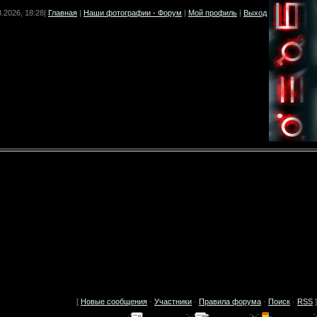
8.2026, 18:28|
Главная
|
Наши фотографии - Форум
|
Мой профиль
|
Выход
[
Новые сообщения
·
Участники
·
Правила форума
·
Поиск
·
RSS
]