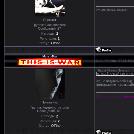
Ну што стоишь как дуб?
Сержант
Группа: Пользователи
Сообщений:
27
Награды:
2
Репутация:
1
Статус:
Offline
Marso4ka
Дата: Пятница, 07.01.201
Quote
(
Накусь_Выкусь
)
да самый лучший администра
ох, не подмазывайся)))
фотографию показывай)
Welcome to the Univer
Полковник
Группа: Администраторы
Сообщений:
181
Награды:
2
Репутация:
2
Статус:
Offline