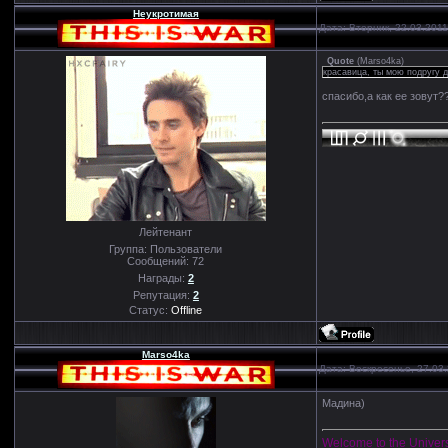
Неукротимая
Дата: Вторник, 22.03.201
Quote
(
Marso4ka
)
красавица, ты мою подругу 
спасибо,а как ее зовут?
Лейтенант
Группа: Пользователи
Сообщений:
72
Награды:
2
Репутация:
2
Статус:
Offline
Marso4ka
Дата: Воскресенье, 27.03
Мадина)
Welcome to the Univer