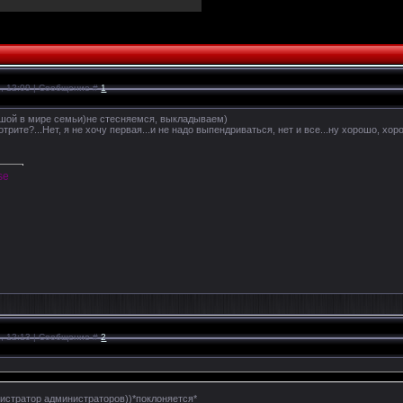
1, 12:09 | Сообщение #
1
шой в мире семьи)не стесняемся, выкладываем)
отрите?...Нет, я не хочу первая...и не надо выпендриваться, нет и все...ну хорошо, хо
)
se
1, 12:13 | Сообщение #
2
истратор администраторов))*поклоняется*