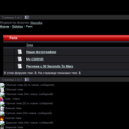
1
Страница
1
из
1
Модератор форума:
Marso4ka
Форум
»
Echelon
»
Fans
Fans
Тема
Наши фотографии
My CD/DVD
Рисунки с 30 Seconds To Mars
В этом форуме тем:
3
. На странице показано тем:
3
.
1
Страница
1
из
1
Обычная тема (Есть новые сообщения)
Обычная тема
Обычная тема (Нет новых сообщений)
Тема - опрос
Горячая тема (Есть новые сообщения)
Важная тема
Горячая тема (Нет новых сообщений)
Горячая тема
Закрытая тема (Нет новых сообщений)
Закрытая тема