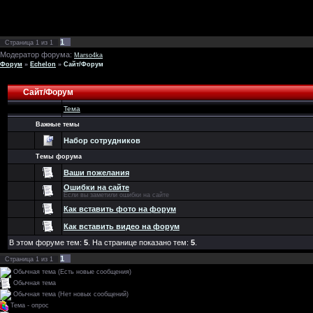
1
Страница
1
из
1
Модератор форума:
Marso4ka
Форум
»
Echelon
»
Сайт/Форум
Сайт/Форум
Тема
Важные темы
Набор сотрудников
Темы форума
Ваши пожелания
Ошибки на сайте
Если вы заметили ошибки на сайте
Как вставить фото на форум
Как вставить видео на форум
В этом форуме тем:
5
. На странице показано тем:
5
.
1
Страница
1
из
1
Обычная тема (Есть новые сообщения)
Обычная тема
Обычная тема (Нет новых сообщений)
Тема - опрос