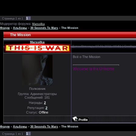
1
Страница
1
из
1
Модератор форума:
Marso4ka
Форум
»
Альбомы
»
30 Seconds To Mars
»
The Mission
The Mission
Marso4ka
Дата: Пятница, 07.01.2011, 09:51 | Сообщ
Всё о The Mission
Welcome to the Universe
Полковник
Группа: Администраторы
Сообщений:
181
Награды:
2
Репутация:
2
Статус:
Offline
Форум
»
Альбомы
»
30 Seconds To Mars
»
The Mission
1
Страница
1
из
1