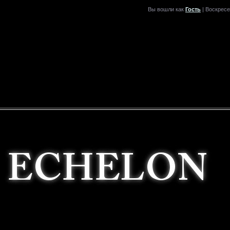
Вы вошли как
Гость
| Воскресе