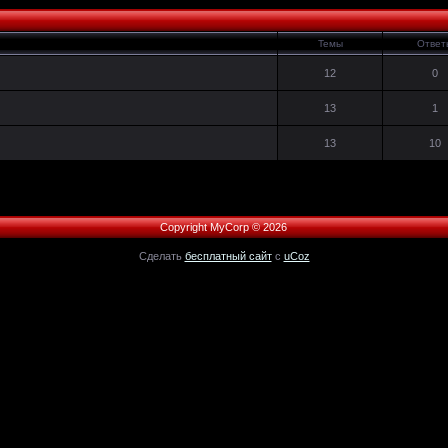
Темы
Ответ
12
0
13
1
13
10
Copyright MyCorp © 2026
Сделать
бесплатный сайт
с
uCoz