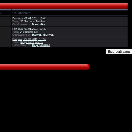
ы
Обновления
Пятница, 07.01.2011, 10:04
Тема:
30 Seconds To Mars
Сообщение от:
Marso4ka
Пятница, 07.01.2011, 13:39
Тема:
A Beautiful Lie
Сообщение от:
Накусь_Выкусь
Вторник, 29.03.2011, 13:55
Тема:
Kings and Queens
Сообщение от:
Неукротимая