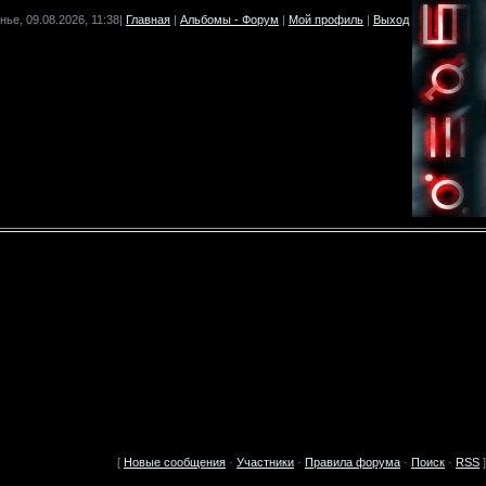
нье, 09.08.2026, 11:38|
Главная
|
Альбомы - Форум
|
Мой профиль
|
Выход
[
Новые сообщения
·
Участники
·
Правила форума
·
Поиск
·
RSS
]