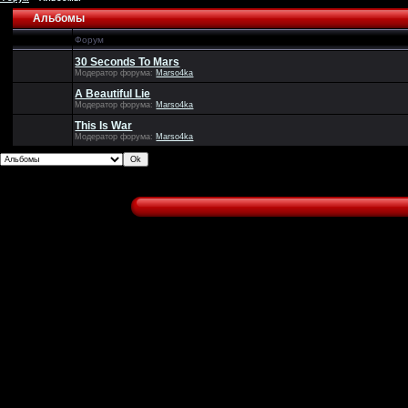
Альбомы
Форум
30 Seconds To Mars
Модератор форума:
Marso4ka
A Beautiful Lie
Модератор форума:
Marso4ka
This Is War
Модератор форума:
Marso4ka