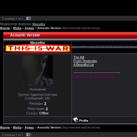
1
Страница
1
из
1
Модератор форума:
Marso4ka
Форум
»
Media
»
Аудио
»
Acoustic Version
(Акустические версии песен)
Acoustic Version
Marso4ka
Дата: Пятница, 07.01.2011, 11:18 | Сообщ
The Kill
From Yesterday
A Beautiful Lie
Welcome to the Universe
Полковник
Группа: Администраторы
Сообщений:
181
Награды:
2
Репутация:
2
Статус:
Offline
Форум
»
Media
»
Аудио
»
Acoustic Version
(Акустические версии песен)
1
Страница
1
из
1