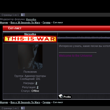
1
Страница
1
из
1
Модератор форума:
Marso4ka
Форум
»
Все о 30 Seconds To Mars
»
Группа
»
Сет-лист
Сет-лист
Marso4ka
Дата: Пятница, 07.01.2011, 09:44 | Сообщ
Интересно узнать, какие песни вы хоте
Welcome to the Universe
Полковник
Группа: Администраторы
Сообщений:
181
Награды:
2
Репутация:
2
Статус:
Offline
Форум
»
Все о 30 Seconds To Mars
»
Группа
»
Сет-лист
1
Страница
1
из
1