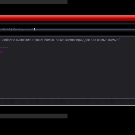
1, 09:40 | Сообщение #
1
о наиболее симпатично поальбомно. Какие композиции для вас самые самые?
se