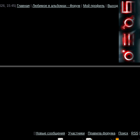
026, 15:45|
Главная
|
Любимое в альбомах - Форум
|
Мой профиль
|
Выход
[
Новые сообщения
·
Участники
·
Правила форума
·
Поиск
·
RSS
]