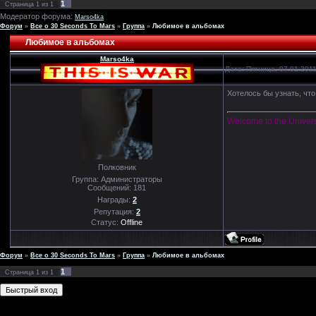
1
Страница
1
из
1
Модератор форума:
Marso4ka
Форум
»
Все о 30 Seconds To Mars
»
Группа
»
Любимое в альбомах
Любимое в альбомах
Marso4ka
Дата: Пятница, 07.01.201
Хотелось бы узнать, чт
Welcome to the Univer
Полковник
Группа: Администраторы
Сообщений:
181
Награды:
2
Репутация:
2
Статус:
Offline
Форум
»
Все о 30 Seconds To Mars
»
Группа
»
Любимое в альбомах
1
Страница
1
из
1