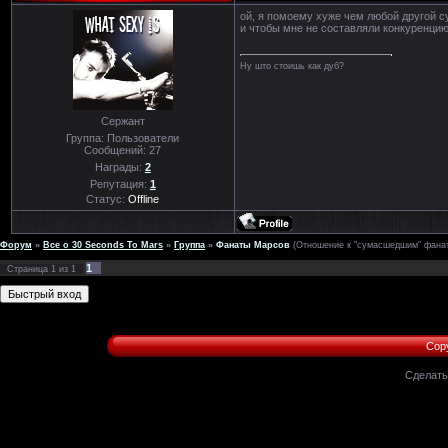
ой, я помоему хуже чем любой другой 
и чтобы мне не составляли конкуренцию
Ну што стоишь как дуб?
Сержант
Группа: Пользователи
Сообщений:
27
Награды:
2
Репутация:
1
Статус:
Offline
Форум
»
Все о 30 Seconds To Mars
»
Группа
»
Фанаты Марсов
(Отношение к "сумасшедшим" фана
1
Страница
1
из
1
Copy
Сделат