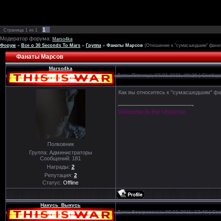
1
Страница
1
из
1
Модератор форума:
Marso4ka
Форум
»
Все о 30 Seconds To Mars
»
Группа
»
Фанаты Марсов
(Отношение к "сумасшедшим" фана
Фанаты Марсов
Marso4ka
Дата: Пятница, 07.01.2011, 09:26 | Сообщ
Как вы относитесь к "сумасшедшим" фа
Welcome to the Universe
Полковник
Группа: Администраторы
Сообщений:
181
Награды:
2
Репутация:
2
Статус:
Offline
Накусь_Выкусь
Дата: Воскресенье, 09.01.2011, 12:49 | С