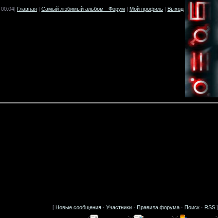
 00:04|
Главная
|
Самый любимый альбом - Форум
|
Мой профиль
|
Выход
[
Новые сообщения
·
Участники
·
Правила форума
·
Поиск
·
RSS
]