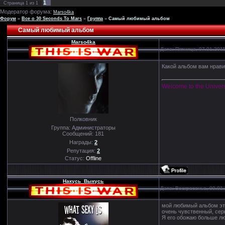
1
Страница
1
из
1
Модератор форума:
Marso4ka
Форум
»
Все о 30 Seconds To Mars
»
Группа
»
Самый любимый альбом
Самый любимый альбом
Marso4ka
Дата: Пятница, 07.01.201
Какой альбом вам нрав
Welcome to the Univer
Полковник
Группа: Администраторы
Сообщений:
181
Награды:
2
Репутация:
2
Статус:
Offline
Накусь_Выкусь
Дата: Воскресенье, 09.01
мой любимый альбом это 
очень чувственный, серь
Я его обожаю больше лю