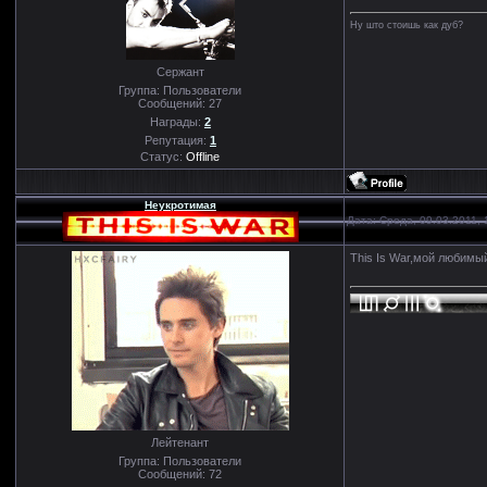
Ну што стоишь как дуб?
Сержант
Группа: Пользователи
Сообщений:
27
Награды:
2
Репутация:
1
Статус:
Offline
Неукротимая
Дата: Среда, 09.03.2011,
This Is War,мой любимы
Лейтенант
Группа: Пользователи
Сообщений:
72