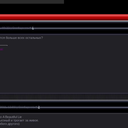
1, 09:22 | Сообщение #
1
ится больше всех остальных?
se
.2011, 12:53 | Сообщение #
2
A Beautiful Lie
езный и трогает за живое.
бого другого)