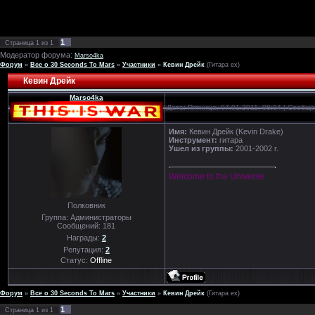
1
Страница
1
из
1
Модератор форума:
Marso4ka
Форум
»
Все о 30 Seconds To Mars
»
Участники
»
Кевин Дрейк
(Гитара ex)
Кевин Дрейк
Marso4ka
Дата: Пятница, 07.01.2011, 08:04 | Сообщ
Имя:
Кевин Дрейк (Kevin Drake)
Инструмент:
гитара
Ушел из группы:
2001-2002 г.
Welcome to the Universe
Полковник
Группа: Администраторы
Сообщений:
181
Награды:
2
Репутация:
2
Статус:
Offline
Форум
»
Все о 30 Seconds To Mars
»
Участники
»
Кевин Дрейк
(Гитара ex)
1
Страница
1
из
1