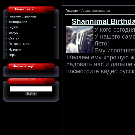
Меню сайта
Главная
»
Архив материалов
Главная страница
Shannimal Birthd
Фотографии
Видео
У кого сегодн
Форум
У нашего сам
Статьи
Лето!
Гостевая книга
Ему исполняет
История
Игры
Желаем ему хорошую жен
радовать нас и дальше 
Форма входа
посмотрите видео русс