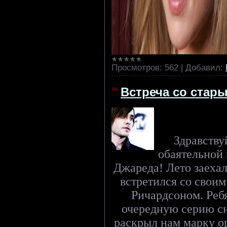
Просмотров:
562
|
Добавил:
Встреча со стар
Здравству
обаятельной
Джареда! Лето заехал
встретился со свои
Ричардсоном. Ребя
очередную серию сн
раскрыл нам марку о