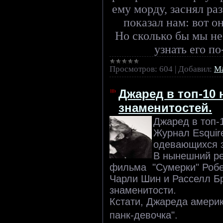
ему морду, заснял ра
показал нам: вот о
Но сколько бы мы н
узнать его п
Просмотров:
604
|
Добавил:
Ma
Джаред в топ-10
знаменитостей.
Джаред в топ-
Журнал Esquir
одевающихся з
В нынешний ре
фильма "Сумерки" Робе
Чарли Шин и Расселл Бр
знаменитости.
Кстати, Джареда амери
панк-девочка".