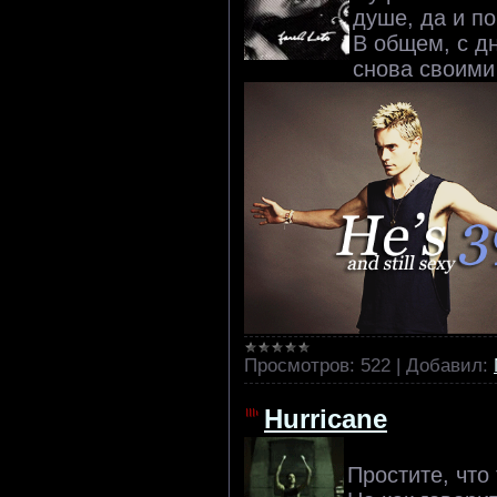
душе, да и п
В общем, с д
снова своими
Просмотров:
522
|
Добавил:
Hurricane
Простите, что 