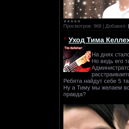
Просмотров:
968
|
Добавил:
Уход Тима Келле
На днях стало
Но ведь его т
Администрато
расстраиваетс
Ребята найдут себе 5 т
Ну а Тиму мы желаем вс
правда?